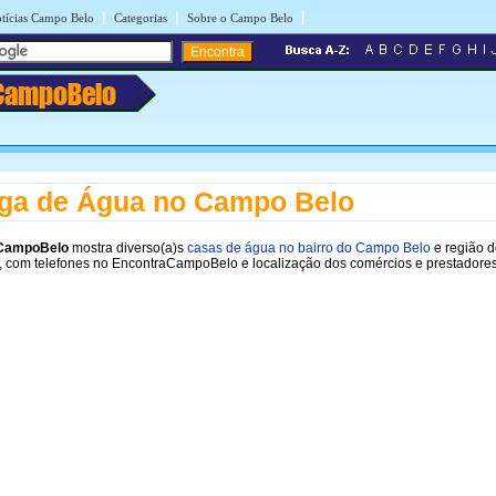
|
|
|
tícias Campo Belo
Categorias
Sobre o Campo Belo
CampoBelo
ga de Água no Campo Belo
CampoBelo
mostra diverso(a)s
casas de água no bairro do Campo Belo
e região 
 com telefones no EncontraCampoBelo e localização dos comércios e prestadores