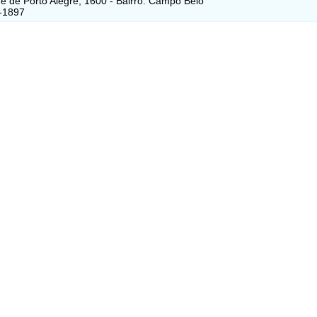
 de Porto Alegre, 1600 - Bairro: Campo Belo
-1897