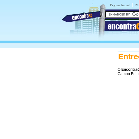
|
Página Inicial
No
encontra
Entre
O
Encontra
Campo Belo,