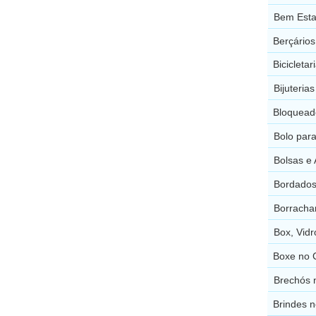
Bem Esta
Berçário
Bicicleta
Bijuteria
Bloquead
Bolo par
Bolsas e
Bordados
Borracha
Box, Vid
Boxe no 
Brechós 
Brindes 