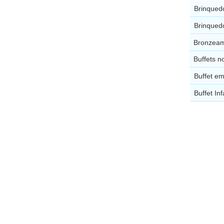
Brinqued
Brinqued
Bronzeame
Buffets 
Buffet e
Buffet In