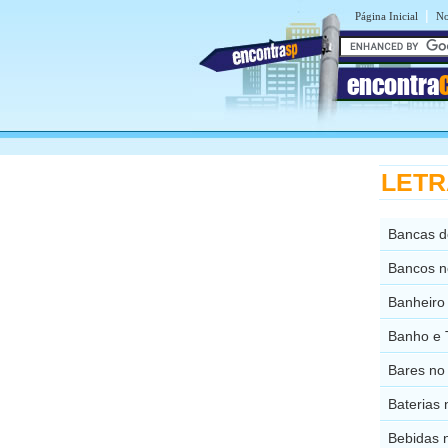
|
Página Inicial
No
encontra
LETRA
Bancas d
Bancos n
Banheiro
Banho e 
Bares no
Baterias
Bebidas 