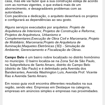
casa, mas ele vai fazer que a sua construção esteja de acordo
com as normas vigentes, o que evitará mais de um
aborrecimento, e desagradáveis problemas com as
autoridades.
Com paciência e dedicação, o arquiteto desenhará os projetos
e configurará as dependências ao seu gosto.
Alguns serviços executados por arquitetos:
Projeto de
Arquitetura de Interiores
;
Projetos de Construção e Reforma
;
Projetos de Arquitretura
,
Urbanismo e
Complementares
;
Execução de Obra Civil e Marcenaria
;
Projeto
de Mobiliário
;
Marcenaria
;
Projeto de Arquitetura de
Iluminação
;
Maquetes Eletrônicas (3D) - Simulação de
Ambiente
;
Gerenciamento e Fiscalização de Obras
.
Campo Belo
é um bairro nobre localizado no distrito homônimo
no município. O bairro localiza-se na Zona Sul de São Paulo,
na Subprefeitura de Santo Amaro, distrito do Campo Belo
(distrito de São Paulo) e é delimitado pela Avenida dos
Bandeirantes, Avenida Washington Luís, Avenida Prof. Vicente
Rao e Avenida Santo Amaro.
Em nosso guia você encontra diferentes resultados na sua
região, sendo eles: Empresas em Destaque na categoria,
empresas em anúncios simples e empresas nas proximidades.