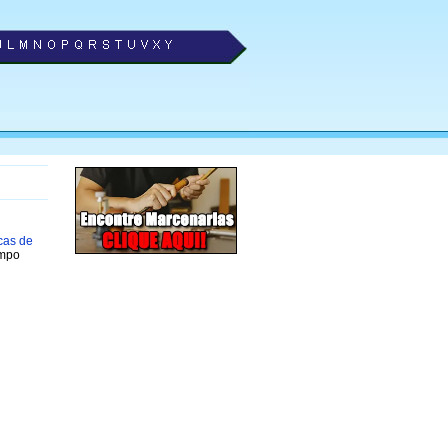
cas de
ampo