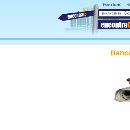
|
Página Inicial
No
encontra
Banca