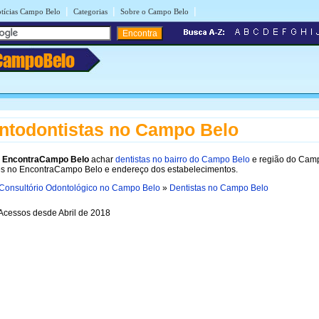
|
|
|
tícias Campo Belo
Categorias
Sobre o Campo Belo
CampoBelo
ntodontistas no Campo Belo
o
EncontraCampo Belo
achar
dentistas no bairro do Campo Belo
e região do Camp
es no EncontraCampo Belo e endereço dos estabelecimentos.
Consultório Odontológico no Campo Belo
»
Dentistas no Campo Belo
cessos desde Abril de 2018