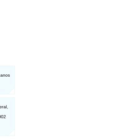
 anos
eral,
002