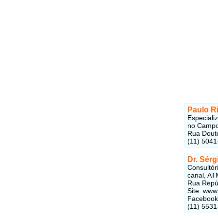
Paulo R
Especiali
no Campo
Rua Douto
(11) 5041
Dr. Sérg
Consultóri
canal, AT
Rua Repúb
Site: www
Facebook
(11) 5531