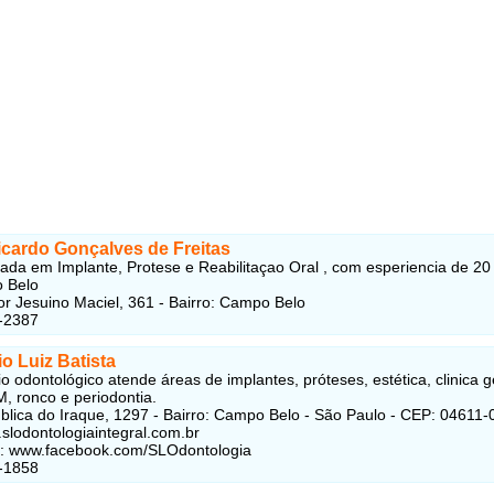
icardo Gonçalves de Freitas
zada em Implante, Protese e Reabilitaçao Oral , com esperiencia de 20
 Belo
r Jesuino Maciel, 361 - Bairro: Campo Belo
-2387
io Luiz Batista
o odontológico atende áreas de implantes, próteses, estética, clinica g
M, ronco e periodontia.
lica do Iraque, 1297 - Bairro: Campo Belo - São Paulo - CEP: 04611-
.slodontologiaintegral.com.br
: www.facebook.com/SLOdontologia
-1858