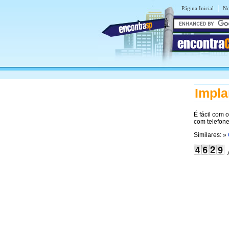
|
Página Inicial
No
encontra
Impla
É fácil com 
com telefon
Similares: »
A