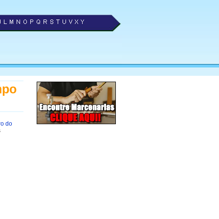
mpo
ro do
s