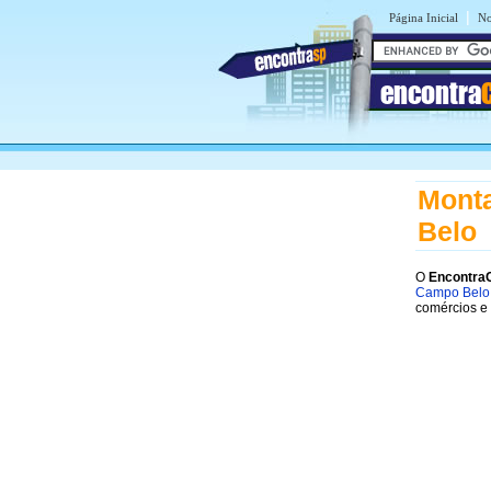
|
Página Inicial
No
encontra
Mont
Belo
O
Encontra
Campo Belo
comércios e 