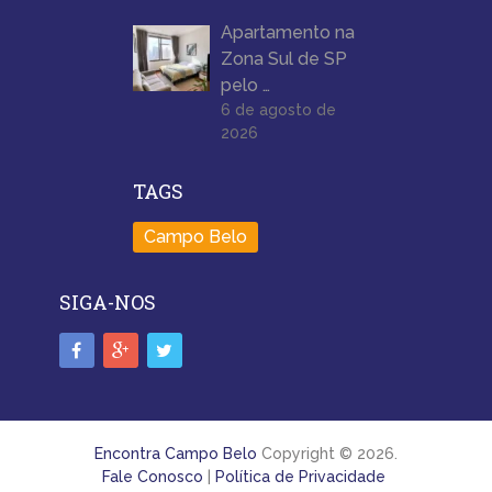
Apartamento na
Zona Sul de SP
pelo …
6 de agosto de
2026
TAGS
Campo Belo
SIGA-NOS
Encontra Campo Belo
Copyright © 2026.
Fale Conosco
|
Política de Privacidade