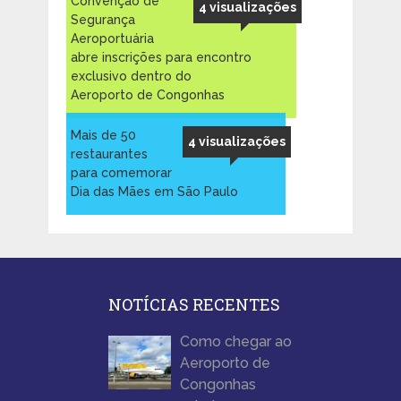
Convenção de
4 visualizações
Segurança
Aeroportuária
abre inscrições para encontro
exclusivo dentro do
Aeroporto de Congonhas
Mais de 50
4 visualizações
restaurantes
para comemorar
Dia das Mães em São Paulo
NOTÍCIAS RECENTES
Como chegar ao
Aeroporto de
Congonhas