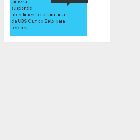
Limeira
suspende
atendimento na farmácia
da UBS Campo Belo para
reforma