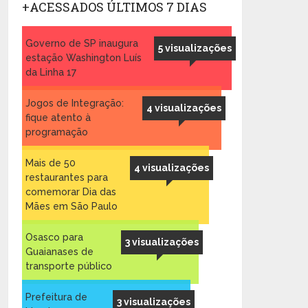
+ACESSADOS ÚLTIMOS 7 DIAS
Governo de SP inaugura
5 visualizações
estação Washington Luís
da Linha 17
Jogos de Integração:
4 visualizações
fique atento à
programação
Mais de 50
4 visualizações
restaurantes para
comemorar Dia das
Mães em São Paulo
Osasco para
3 visualizações
Guaianases de
transporte público
Prefeitura de
3 visualizações