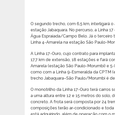
O segundo trecho, com 6,5 km, interligará 
estação Jabaquara. No percurso, a Linha 17 
Água Espraiada/Campo Belo. Já o terceiro 
Linha 4-Amarela na estação São Paulo-Morum
A Linha 17-Ouro, cujo contrato para implant
17,7 km de extensão, 18 estações e fará co
Amarela (estação São Paulo-Morumbi) e 5-
como com a Linha 9-Esmeralda da CPTM (es
trecho Jabaquara–São Paulo/Morumbi é de 2
O monotrilho da Linha 17-Ouro terá carros so
a uma altura entre 12 e 15 metros do solo,
concreto. A frota será composta por 24 tre
composições terão ar-condicionado e toda 
está adquirindo, além de operação com o m