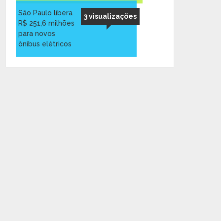
São Paulo libera
3 visualizações
R$ 251,6 milhões
para novos
ônibus elétricos