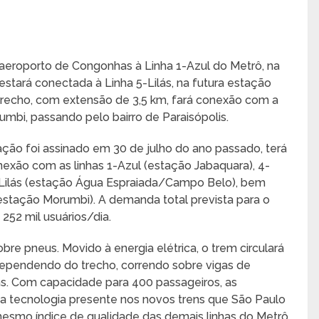
o aeroporto de Congonhas à Linha 1-Azul do Metrô, na
estará conectada à Linha 5-Lilás, na futura estação
trecho, com extensão de 3,5 km, fará conexão com a
bi, passando pelo bairro de Paraisópolis.
ação foi assinado em 30 de julho do ano passado, terá
nexão com as linhas 1-Azul (estação Jabaquara), 4-
Lilás (estação Água Espraiada/Campo Belo), bem
tação Morumbi). A demanda total prevista para o
52 mil usuários/dia.
bre pneus. Movido à energia elétrica, o trem circulará
 dependendo do trecho, correndo sobre vigas de
ns. Com capacidade para 400 passageiros, as
a tecnologia presente nos novos trens que São Paulo
esmo índice de qualidade das demais linhas do Metrô.