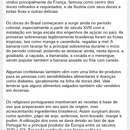
vindos principalmente da França, famosa como centro dos
doces refinados e requintados, e da Áustria com seus doces e
tortas finas e outras delícias.
Os doces do Brasil começaram a surgir ainda no período
colonial, especialmente a partir do século XVIII com a
instalação em larga escala dos engenhos de açúcar no país. As
primeiras sobremesas legitimamente brasileiras foram as frutas
tropicais, tais como manga e carambola, regadas a mel. A
banana com laranja foi a principal sobremesa durante o início
do período colonial; podendo-se destacar ainda, nesta época, a
goiabada, a cajuada, a bananada, a cocada e o merengue,
sendo popular também a banana assada ou frita com canela.
Algumas confeitarias também vêm com uma linha de produtos
para as pessoas com sensibilidades alimentares e doenças
como diabetes, geralemente na linha de doces diet. Vale
lembrar que alguns alimentos salgados também são vendidos
em docerias.
Os religiosos portugueses mantiveram as receitas à base de
ovo que preparavam em seu país de origem, mas
acrescentando ingredientes brasileiros. Assim surgiram doces
como quindim, papo de anjo, ambrosia, bom-bocado, manjar e
pudim. A utilização dos ovos se dava devido ao fato de que
Portugal foi o principal produtor da Europa entre os séculos
XVIII e XIX. Em cada região do país foram então se