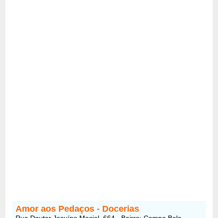
Amor aos Pedaços - Docerias
Rua Doutor Jesuíno Maciel, 664 - Bairro: Campo Belo