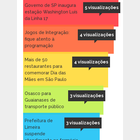
Governo de SP inaugura
5 visualizações
estação Washington Luís
da Linha 17
Jogos de Integração:
4 visualizações
fique atento à
programação
Mais de 50
4 visualizações
restaurantes para
comemorar Dia das
Mães em São Paulo
Osasco para
3 visualizações
Guaianases de
transporte público
Prefeitura de
3 visualizações
Limeira
suspende