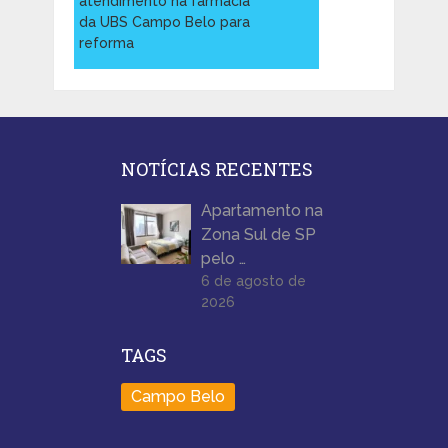
atendimento na farmácia
da UBS Campo Belo para
reforma
NOTÍCIAS RECENTES
Apartamento na
Zona Sul de SP
pelo …
6 de agosto de
2026
TAGS
Campo Belo